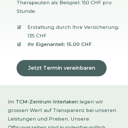
Therapeuten als Beispiel: 150 CHF pro
Stunde.
Erstattung durch Ihre Versicherung:
135 CHF
Ihr Eigenanteil: 15.00 CHF
J
e
t
z
t
T
e
r
m
i
n
v
e
r
e
i
n
b
a
r
e
n
Im
TCM-Zentrum Interlaken
legen wir
grossen Wert auf Transparenz bei unseren
Leistungen und Preisen. Unsere
Öffnungszeiten sind kundenfreundlich