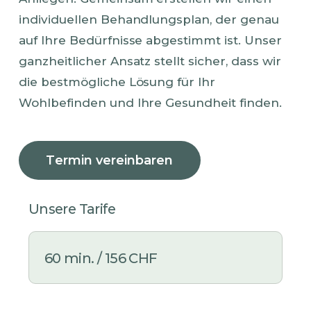
individuellen Behandlungsplan, der genau
auf Ihre Bedürfnisse abgestimmt ist. Unser
ganzheitlicher Ansatz stellt sicher, dass wir
die bestmögliche Lösung für Ihr
Wohlbefinden und Ihre Gesundheit finden.
T
e
r
m
i
n
v
e
r
e
i
n
b
a
r
e
n
Unsere Tarife
60 min. / 156 CHF